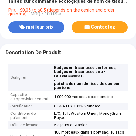
faites sur commande écologiques de nom de tissu
de manteau
Prix：$0.05 to $0.5 (depends on the design and order
quantity)
MOQ：100 PCs
meilleur prix
Contactez
Description De Produit
,
Badges en tissu tissé uniformes
badges en tissu tissé anti-
rétrécissement
Surligner
,
patchs de nom de tissu de couleur
pantone
Capacité
1 000 000 morceaux par semaine
d'approvisionnement
Certification
OEKO-TEX 100% Standard
Conditions de
L/C, T/T, Western Union, MoneyGram,
paiement
Paypel
Délai de livraison
5-8 jours ouvrables
100 morceaux dans 1 poly sac, 10 sacs