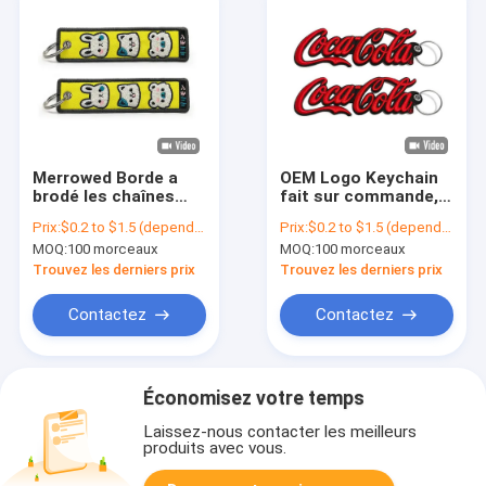
Merrowed Borde a
OEM Logo Keychain
brodé les chaînes
fait sur commande,
principales/indicateurs
étiquette à chaînes
Prix:
$0.2 to $1.5 (depends on the design and order quantity)
Prix:
$0.2 to $1.5 (depends on the design and order quantity)
de clé personnalisés
principale brodée de
MOQ:
100 morceaux
MOQ:
100 morceaux
cadeau de promotion
Trouvez les derniers prix
Trouvez les derniers prix
Contactez
Contactez
Économisez votre temps
Laissez-nous contacter les meilleurs
produits avec vous.