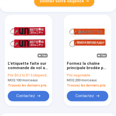
Donnez votre exigence
L'étiquette faite sur
Formez la chaîne
commande de vol a
principale brodée par
brodé la couleur des
coutume,
Prix:
$0.2 to $1.5 (depends on the design and order quantity)
Prix:
negotiable
chaînes principales
sergé/pilote Key Tag
MOQ:
100 morceaux
MOQ:
200 morceaux
PMS avec l'anneau en
de tissu
métal
Trouvez les derniers prix
Trouvez les derniers prix
Contactez
Contactez