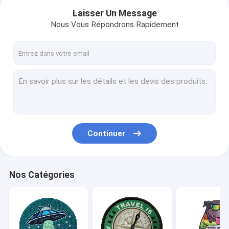
Laisser Un Message
Nous Vous Répondrons Rapidement
Continuer
Aperçu
Nos Catégories
Produits
A propos de nous