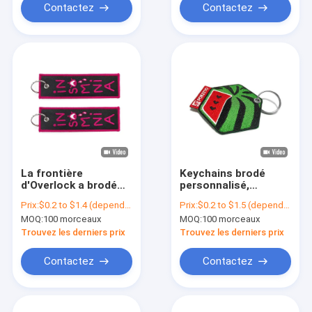
Contactez
Contactez
La frontière
Keychains brodé
d'Overlock a brodé
personnalisé,
les chaînes
gousset principal de
Prix:
$0.2 to $1.4 (depends on the design and order quantity)
Prix:
$0.2 to $1.5 (depends on the design and order quantity)
principales Jet Tag
broderie d'OEM de
MOQ:
100 morceaux
MOQ:
100 morceaux
Keychains
fond de sergé
promotionnelle
Trouvez les derniers prix
Trouvez les derniers prix
Contactez
Contactez