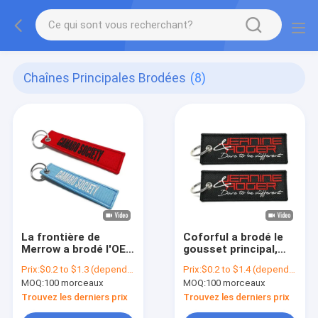
Chaînes Principales Brodées
(8)
La frontière de
Coforful a brodé le
Merrow a brodé l'OEM
gousset principal,
matériel de tissu de
indicateurs de clé
Prix:
$0.2 to $1.3 (depends on the design and order quantity)
Prix:
$0.2 to $1.4 (depends on the design and order quantity)
chaînes principales
brodés faits sur
MOQ:
100 morceaux
MOQ:
100 morceaux
avec le métal Ring
commande
Eyelet
Trouvez les derniers prix
Trouvez les derniers prix