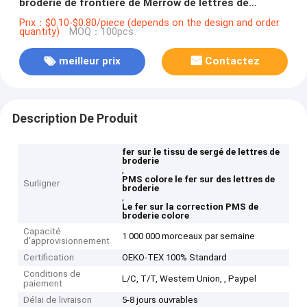
broderie de frontière de Merrow de lettres de
broderie avec des couleurs de PMS
Prix：$0.10-$0.80/piece (depends on the design and order
quantity)
MOQ：100pcs
meilleur prix
Contactez
Description De Produit
fer sur le tissu de sergé de lettres de
broderie
,
PMS colore le fer sur des lettres de
Surligner
broderie
,
Le fer sur la correction PMS de
broderie colore
Capacité
1 000 000 morceaux par semaine
d'approvisionnement
Certification
OEKO-TEX 100% Standard
Conditions de
L/C, T/T, Western Union, , Paypel
paiement
Délai de livraison
5-8 jours ouvrables