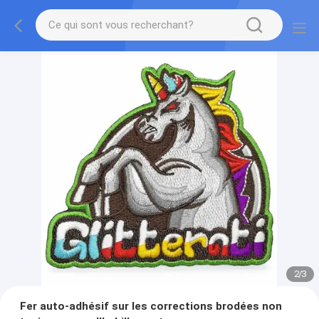
2
/
3
Fer auto-adhésif sur les corrections brodées non