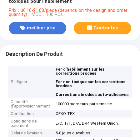
toxiques pour l'habillement
Prix：$0.10-$1.00/piece (depends on the design and order
quantity)
MOQ：100 PCs
meilleur prix
Contactez
Description De Produit
Fer d'habillement sur les
corrections brodées
,
Surligner
Fer non toxique sur les corrections
brodées
,
Corrections brodées auto-adhésives
Capacité
100000 morceaux par semaine
d'approvisionnement
Certification
OEKO-TEX
Conditions de
L/C, T/T, D/A, D/P, Western Union,
paiement
Délai de livraison
5-8 jours ouvrables