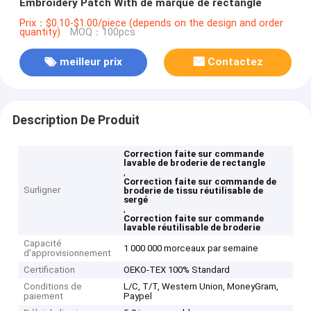
Embroidery Patch With de marque de rectangle
Prix：$0.10-$1.00/piece (depends on the design and order
quantity)
MOQ：100pcs
meilleur prix
Contactez
Description De Produit
Correction faite sur commande
lavable de broderie de rectangle
,
Correction faite sur commande de
Surligner
broderie de tissu réutilisable de
sergé
,
Correction faite sur commande
lavable réutilisable de broderie
Capacité
1 000 000 morceaux par semaine
d'approvisionnement
Certification
OEKO-TEX 100% Standard
Conditions de
L/C, T/T, Western Union, MoneyGram,
paiement
Paypel