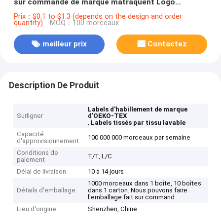
sur commande de marque matraquent Logo
Embroidered Patches For Clothing fait sur
Prix：$0.1 to $1.3 (depends on the design and order
quantity)
MOQ：100 morceaux
commande
meilleur prix
Contactez
Description De Produit
Labels d'habillement de marque
Surligner
d'OEKO-TEX
,
Labels tissés par tissu lavable
Capacité
100 000 000 morceaux par semaine
d'approvisionnement
Conditions de
T/T, L/C
paiement
Délai de livraison
10 à 14 jours
1000 morceaux dans 1 boîte, 10 boîtes
Détails d'emballage
dans 1 carton. Nous pouvons faire
l'emballage fait sur command
Lieu d'origine
Shenzhen, Chine