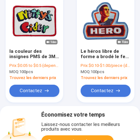
la couleur des
Le héros libre de
insignes PMS de 3M
forme a brodé le fer
Adhesive Woven
durable de
Prix:
$0.05 to $0.5 (depends on the design and order quantity)
Prix:
$0.10-$1.00/piece (depends on the design and order quantity)
Cloth Appliqued des
corrections de
MOQ:
100pcs
MOQ:
100pcs
techniques de
Velcro sur des
tissage lavables
corrections pour des
Trouvez les derniers prix
Trouvez les derniers prix
chapeaux
Contactez
Contactez
Économisez votre temps
Laissez-nous contacter les meilleurs
produits avec vous.