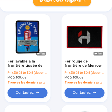
Donnez votre exigence
Fer lavable à la
Fer rouge de
frontière tissée de
frontière de Merrow
Merrow de
sur les corrections
Prix:
$0.05 to $0.5 (depends on the design and order quantity)
Prix:
$0.05 to $0.5 (depends on the design and order quantity)
corrections avec la
tissées par fonte
MOQ:
100pcs
MOQ:
100pcs
couleur de PMS
chaude imperméable
de correction de
Trouvez les derniers prix
Trouvez les derniers prix
broderie
Contactez
Contactez