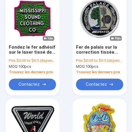
Fondez le fer adhésif
Fer de palais sur la
sur le laser tissé de
correction tissée
correction coupent
faite sur commande
Prix:
$0.05 to $0.5 (depends on the design and order quantity)
Prix:
$0.05 to $0.5 (depends on the design and order quantity)
la couleur de
Overlock interlignant
MOQ:
100pcs
MOQ:
100pcs
Pantone de frontière
pour le sac de
vêtement
Trouvez les derniers prix
Trouvez les derniers prix
Contactez
Contactez
Aperçu
Produits
A propos de nous