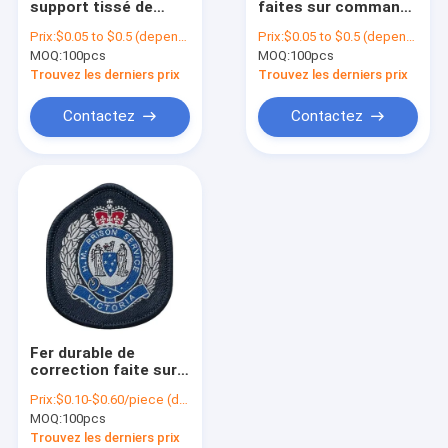
support tissé de
faites sur commande
3D a brodé des corrections
Velcro de frontière
de tissu de broderie
Prix:
$0.05 to $0.5 (depends on the design and order quantity)
Prix:
$0.05 to $0.5 (depends on the design and order quantity)
de Merrow de
de couleur de PMS
MOQ:
Logo Patch tissé
100pcs
MOQ:
100pcs
corrections
imperméabilisent
bavardent les
pour coudre sur les
Trouvez les derniers prix
Trouvez les derniers prix
corrections tissées
corrections chaudes
Corrections de broderie de Chenille
lavables
de broderie de fonte
Contactez
Contactez
Corrections de sublimation de colorant
Screen Printed Patches
Chaînes principales brodées
Chaîne principale tissée
Chaînes principales de PVC
Fer durable de
Labels d'étiquettes de textile
correction faite sur
commande de
Prix:
$0.10-$0.60/piece (depends on the design and order quantity)
broderie de couleur
Correction en caoutchouc de PVC
MOQ:
100pcs
de Pandone sur des
corrections pour des
Trouvez les derniers prix