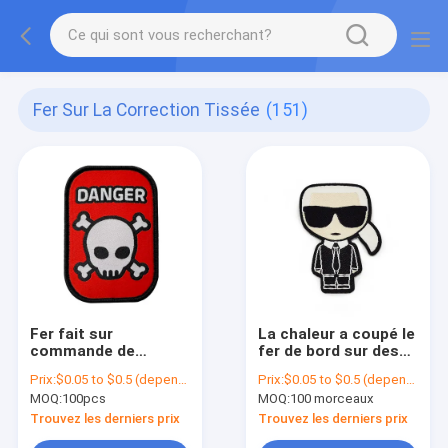
Fer Sur La Correction Tissée
(151)
Fer fait sur
La chaleur a coupé le
commande de
fer de bord sur des
support de Velcro
techniques tissées
Prix:
$0.05 to $0.5 (depends on the design and order quantity)
Prix:
$0.05 to $0.5 (depends on the design and order quantity)
sur les corrections
de textile de label
MOQ:
100pcs
MOQ:
100 morceaux
lavables tissées de
classent le label
label de correction
adapté aux besoins
Trouvez les derniers prix
Trouvez les derniers prix
pour des chapeaux
du client