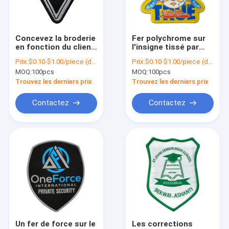
Visite d'usine
Contrôle de la qualité
Concevez la broderie
Fer polychrome sur
en fonction du client
l'insigne tissé par
Contact
de triangle raccorde
frontière de Merrow
Prix:
$0.10-$1.00/piece (depends on the design and order quantity)
Prix:
$0.10-$1.00/piece (depends on the design and order quantity)
des sports urbains
de corrections pour
MOQ:
100pcs
MOQ:
100pcs
Logo Iron On Woven
des vêtements
nouvelles
Patches
Trouvez les derniers prix
Trouvez les derniers prix
Tous les cas
Contactez
Contactez
Fer sur les corrections brodées
Fer sur la correction tissée
Fer imprimé sur des corrections
Corrections brodées faites sur commande
Un fer de force sur le
Les corrections