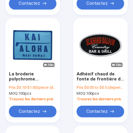
d'habillement
d'habillement
Contactez
Contactez
La broderie
Adhésif chaud de
polychrome
fonte de frontière de
d'habillement d'OEM
Merrow de correction
Prix:
$0.10-$1.00/piece (depends on the design and order quantity)
Prix:
$0.05 to $0.5 (depends on the design and order quantity)
raccorde le fer sur
de Logo Washable
MOQ:
100pcs
MOQ:
100pcs
l'insigne tissé
Iron On Woven de
écologique
marque de veste de
Trouvez les derniers prix
Trouvez les derniers prix
vente
Contactez
Contactez