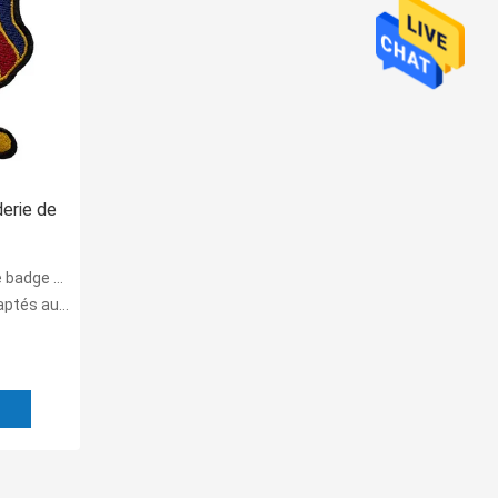
derie de
 And
 nominatif
ins du client