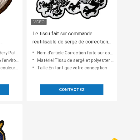
Le tissu fait sur commande
réutilisable de sergé de correction
de broderie/100% polyester a
sur commande
Nom d'article:Correction faite sur commande de broderie de dragon et d'étoile
brodé des corrections de logo
able, Stainable
Matériel:Tissu de sergé et polyester 100%
urs de PMS
Taille:En tant que votre conception
CONTACTEZ