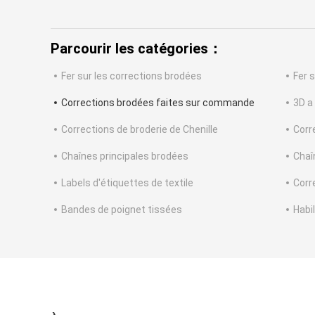
Parcourir les catégories：
Fer sur les corrections brodées
Fer s
Corrections brodées faites sur commande
3D a
Corrections de broderie de Chenille
Corr
Chaînes principales brodées
Chaî
Labels d'étiquettes de textile
Corr
Bandes de poignet tissées
Habi