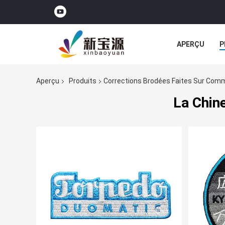
APERÇU
P
TOUS LES CA
Aperçu
Produits
Corrections Brodées Faites Sur Co
La Chin