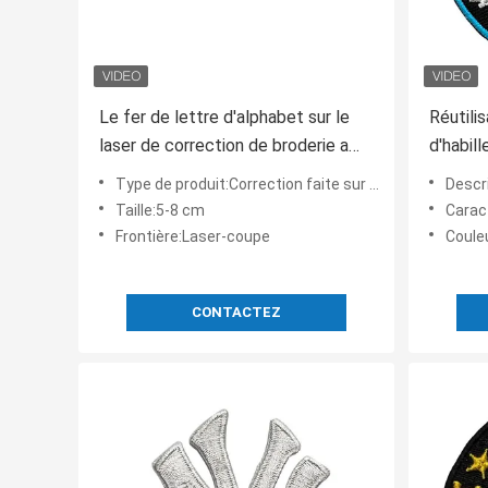
Le fer de lettre d'alphabet sur le
Réutili
laser de correction de broderie a
d'habil
coupé l'emblème d'épaule de
des cor
Type de produit:Correction faite sur commande de broderie
Descrip
frontière
des ve
Taille:5-8 cm
Caractérist
Frontière:Laser-coupe
Couleu
CONTACTEZ