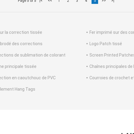
Page 5 of 5
|<
<<
1
2
3
4
5
>>
>|
ur la correction tissée
Fer imprimé sur des co
 brodé des corrections
Logo Patch tissé
ections de sublimation de colorant
Screen Printed Patche
ne principale tissée
Chaînes principales de
ection en caoutchouc de PVC
Courroies de crochet e
llement Hang Tags