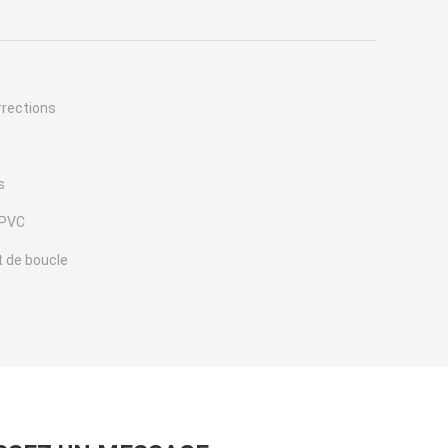
rrections
s
 PVC
t de boucle