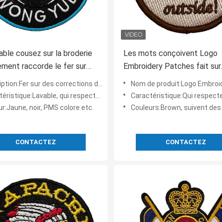
sable cousez sur la broderie
Les mots conçoivent Logo
lement raccorde le fer sur
Embroidery Patches fait sur
rections de broderie pour
commande que PMS colore
tion:Fer sur des corrections de broderie
Nom de produit:Logo Embroidery Patches fait 
stes
Stainable réutilisable
ique:Lavable, qui respecte l'environnement, réutilisable
Caractéristique:Qui respecte l'environnement, réutilis
r:Jaune, noir, PMS colore etc.
Couleurs:Brown, suivent des coule
CONTACTEZ
CONTACTEZ