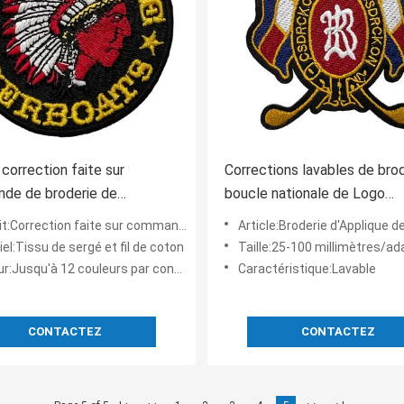
correction faite sur
Corrections lavables de bro
de de broderie de
boucle nationale de Logo
ssement cousant sur le
Embroidered Patches Hook
Correction faite sur commande de broderie
Article:Broderie d'Applique de badge
 pour le magasin et les
el:Tissu de sergé et fil de coton
Taille:25-100 millimètres/adaptés aux beso
eurs
:Jusqu'à 12 couleurs par conception
Caractéristique:Lavable
CONTACTEZ
CONTACTEZ