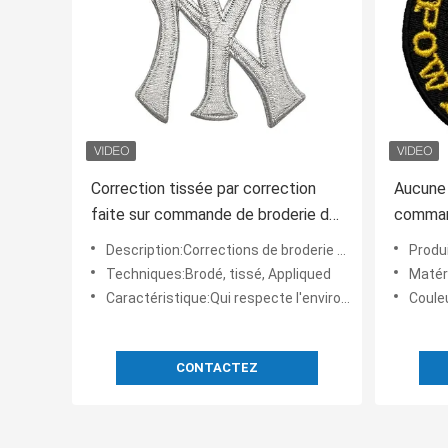
Correction tissée par correction
Aucune 
faite sur commande de broderie de
comman
logo de la marque 3D avec le fer
rétréci
Description:Corrections de broderie de MLB 3D
Produit:
sur le support
support
Techniques:Brodé, tissé, Appliqued
Matéri
revend
Caractéristique:Qui respecte l'environnement, lavable, réutilisable
Couleur
CONTACTEZ