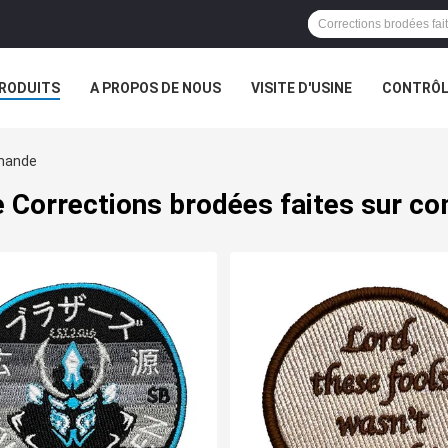
RODUITS
A PROPOS DE NOUS
VISITE D'USINE
CONTRÔLE
S
mmande
e Corrections brodées faites sur 