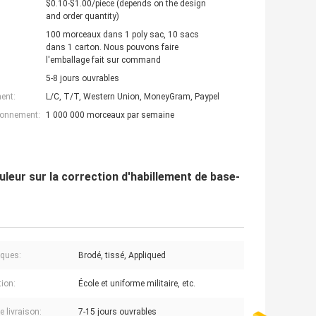
$0.10-$1.00/piece (depends on the design
and order quantity)
100 morceaux dans 1 poly sac, 10 sacs
dans 1 carton. Nous pouvons faire
l'emballage fait sur command
5-8 jours ouvrables
ent:
L/C, T/T, Western Union, MoneyGram, Paypel
ionnement:
1 000 000 morceaux par semaine
leur sur la correction d'habillement de base-
ques:
Brodé, tissé, Appliqued
tion:
École et uniforme militaire, etc.
e livraison:
7-15 jours ouvrables