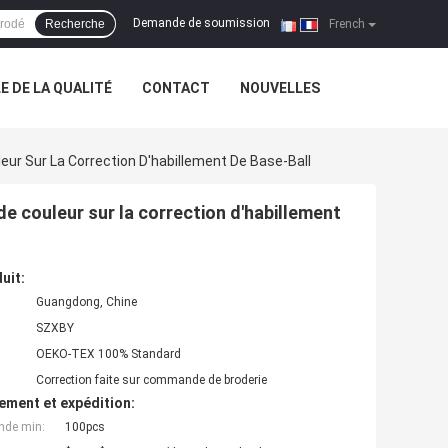
Demande de soumission
Recherche
|
French
 DE LA QUALITÉ
CONTACT
NOUVELLES
ur Sur La Correction D'habillement De Base-Ball
e couleur sur la correction d'habillement
uit:
Guangdong, Chine
SZXBY
OEKO-TEX 100% Standard
Correction faite sur commande de broderie
ement et expédition:
nde min:
100pcs