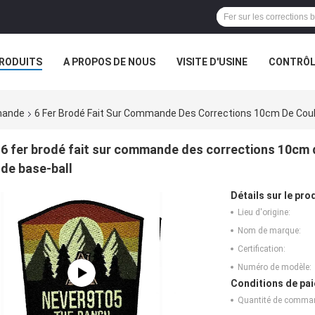
RODUITS
A PROPOS DE NOUS
VISITE D'USINE
CONTRÔLE
S
mande
6 Fer Brodé Fait Sur Commande Des Corrections 10cm De Coule
6 fer brodé fait sur commande des corrections 10cm d
de base-ball
Détails sur le prod
Lieu d'origine:
Nom de marque:
Certification:
Numéro de modèle:
Conditions de pai
Quantité de comma