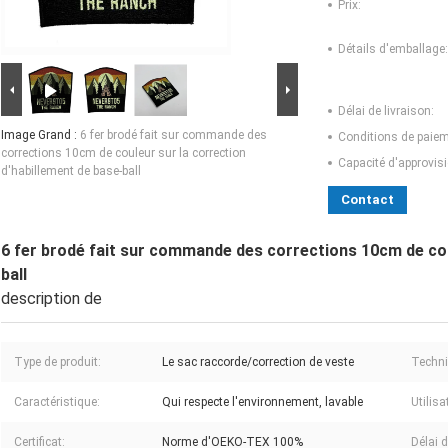
Prix:
Détails d'emballage:
Délai de livraison:
Image Grand :
6 fer brodé fait sur commande des
Conditions de paiem
corrections 10cm de couleur sur la correction
Capacité d'approvis
d'habillement de base-ball
Contact
6 fer brodé fait sur commande des corrections 10cm de cou
ball
description de
Type de produit:
Le sac raccorde/correction de veste
Techni
Caractéristique:
Qui respecte l'environnement, lavable
Utilisa
Certificat:
Norme d'OEKO-TEX 100%
Délai d