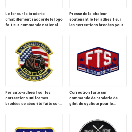
Le fer sur la broderie
Presse de la chaleur
d'habillement raccorde le logo
soutenant le fer adhésif sur
fait sur commande national
les corrections brodées pour
de drapeau de tissu de sergé
le tissu de base-ball
Fer auto-adhésif sur les
Correction faite sur
corrections uniformes
commande de broderie de
brodées de sécurité faite sur
gilet de cycliste pour le
commande de corrections
rétrécissement de vestes non
lavable