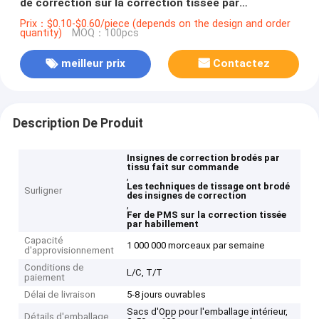
de correction sur la correction tissée par
habillement
Prix：$0.10-$0.60/piece (depends on the design and order
quantity)
MOQ：100pcs
meilleur prix
Contactez
Description De Produit
Insignes de correction brodés par
tissu fait sur commande
,
Les techniques de tissage ont brodé
Surligner
des insignes de correction
,
Fer de PMS sur la correction tissée
par habillement
Capacité
1 000 000 morceaux par semaine
d'approvisionnement
Conditions de
L/C, T/T
paiement
Délai de livraison
5-8 jours ouvrables
Sacs d'Opp pour l'emballage intérieur,
Détails d'emballage