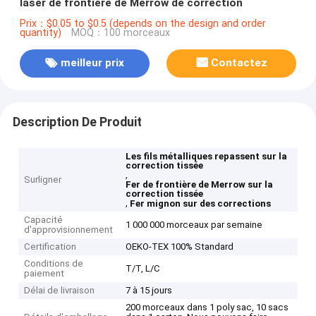
laser de frontière de Merrow de correction
Prix：$0.05 to $0.5 (depends on the design and order
quantity)
MOQ：100 morceaux
meilleur prix
Contactez
Description De Produit
Les fils métalliques repassent sur la
correction tissée
,
Surligner
Fer de frontière de Merrow sur la
correction tissée
,
Fer mignon sur des corrections
Capacité
1 000 000 morceaux par semaine
d'approvisionnement
Certification
OEKO-TEX 100% Standard
Conditions de
T/T, L/C
paiement
Délai de livraison
7 à 15 jours
200 morceaux dans 1 poly sac, 10 sacs