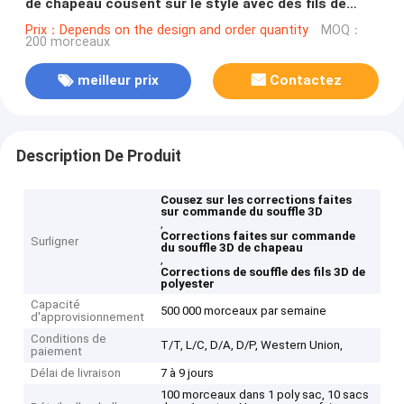
de chapeau cousent sur le style avec des fils de
polyester
Prix：Depends on the design and order quantity
MOQ：
200 morceaux
meilleur prix
Contactez
Description De Produit
Cousez sur les corrections faites
sur commande du souffle 3D
,
Corrections faites sur commande
Surligner
du souffle 3D de chapeau
,
Corrections de souffle des fils 3D de
polyester
Capacité
500 000 morceaux par semaine
d'approvisionnement
Conditions de
T/T, L/C, D/A, D/P, Western Union,
paiement
Délai de livraison
7 à 9 jours
100 morceaux dans 1 poly sac, 10 sacs