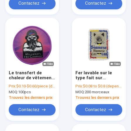
Contactez
Contactez
Le transfert de
Fer lavable sur le
chaleur de vêtement
type fait sur
corrige les
commande de tissu
Prix:
$0.10-$0.60/piece (depends on the design and order quantity)
Prix:
$0.08 to $0.8 (depends on the design and order quantity)
corrections
de Logo Patches
MOQ:
100pcs
MOQ:
200 morceaux
sublimées par
Shrink Proof Woven
coutume de
Trouvez les derniers prix
Trouvez les derniers prix
conception de
chemise anti-
Contactez
Contactez
rétrécissement