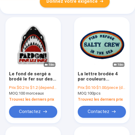
Donnez votre exigence
Le fond de sergé a
La lettre brodée 4
brodé le fer sur des
par couleurs
corrections
raccorde la
Prix:
$0.2 to $1.2 (depends on the design and order quantity)
Prix:
$0.10-$1.00/piece (depends on the design and order quantity)
chauffent la presse
correction d'école de
MOQ:
100 morceaux
MOQ:
100pcs
soutenant des
club de frontière de
corrections
Merrow avec du fer
Trouvez les derniers prix
Trouvez les derniers prix
d'habillement
sur le support
Contactez
Contactez