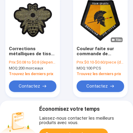
Corrections
Couleur faite sur
métalliques de tissu
commande de
de bande dessinée de
Pantone de
Prix:
$0.08 to $0.8 (depends on the design and order quantity)
Prix:
$0.10-$0.60/piece (depends on the design and order quantity)
Logo Woven Logo
corrections tissée
MOQ:
200 morceaux
MOQ:
100 PCS
Patch Customized
par 12CM pour
l'accessoire
Trouvez les derniers prix
Trouvez les derniers prix
d'habillement
Contactez
Contactez
Économisez votre temps
Laissez-nous contacter les meilleurs
produits avec vous.