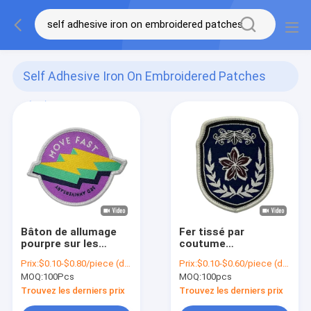
Self Adhesive Iron On Embroidered Patches
(62)
Bâton de allumage
Fer tissé par
pourpre sur les
coutume
corrections tissées
professionnelle de
Prix:
$0.10-$0.80/piece (depends on the design and order quantity)
Prix:
$0.10-$0.60/piece (depends on the design and order quantity)
faites sur commande
corrections de veste
MOQ:
100Pcs
MOQ:
100pcs
pour des
sur des corrections
jeans/vestes/vêtement
pour des vêtements
Trouvez les derniers prix
Trouvez les derniers prix