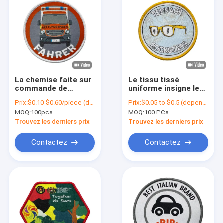
La chemise faite sur
Le tissu tissé
commande de
uniforme insigne les
délivrance
corrections faites
Prix:
$0.10-$0.60/piece (depends on the design and order quantity)
Prix:
$0.05 to $0.5 (depends on the design and order quantity)
d'ambulance corrige
sur commande
MOQ:
100pcs
MOQ:
100 PCs
la couleur lavable de
écologiques de nom
pantone pour le tissu
de tissu de manteau
Trouvez les derniers prix
Trouvez les derniers prix
de chemises
Contactez
Contactez
Aperçu
Produits
A propos de nous