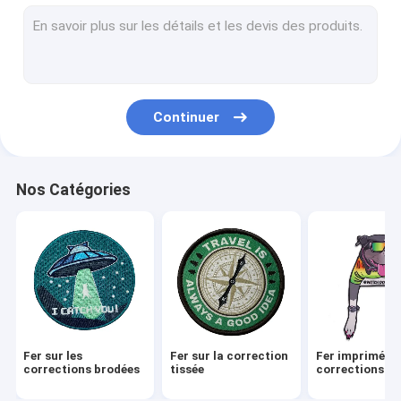
3D a brodé des corrections
Logo Patch tissé
Corrections de broderie de Chenille
Continuer
Corrections de sublimation de colorant
Screen Printed Patches
Nos Catégories
Chaînes principales brodées
Chaîne principale tissée
Chaînes principales de PVC
Labels d'étiquettes de textile
Fer sur les
Fer sur la correction
Fer imprimé su
Correction en caoutchouc de PVC
corrections brodées
tissée
corrections